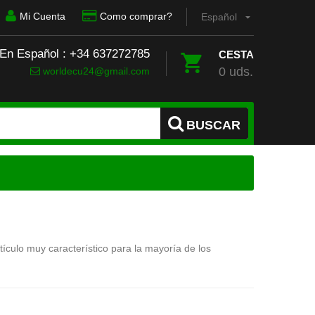
Mi Cuenta
Como comprar?
Español
 En Español : +34 637272785
CESTA
0 uds.
worldecu24@gmail.com
BUSCAR
ículo muy característico para la mayoría de los