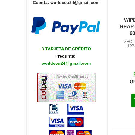
Cuenta
:
worldecu24@gmail.com
WIP
REAR 
90
VECT
127
3 TARJETA DE CRÉDITO
Pregunta:
worldecu24@gmail.com
(n