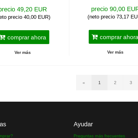
precio 90,00 EU
precio 49,20 EUR
(neto precio 73,17 E
eto precio 40,00 EUR)
comprar ahor
comprar ahora
Ver más
Ver más
«
1
2
3
as
Ayudar
mprar?
Preguntas más frecuentes