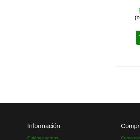
(n
Información
Compr
Quiénes somos
Como co