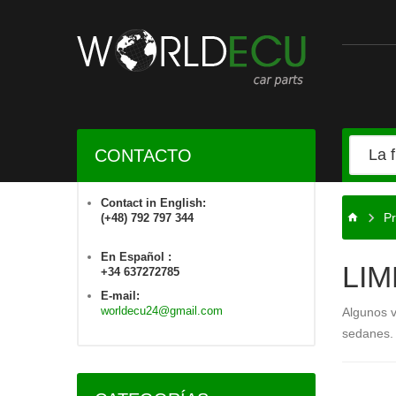
CONTACTO
Contact in English:
Pr
(+48) 792 797 344
En Español :
LI
+34 637272785
E-mail:
worldecu24@gmail.com
Algunos v
sedanes