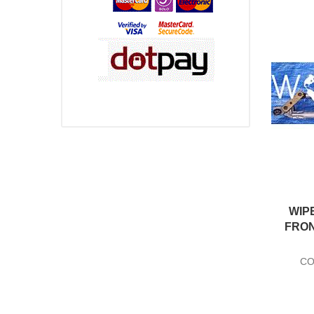
WIP
FRO
CO