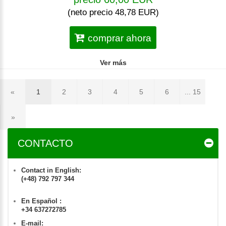
(neto precio 48,78 EUR)
comprar ahora
Ver más
«
1
2
3
4
5
6
... 15
»
CONTACTO
Contact in English:
(+48) 792 797 344
En Español :
+34 637272785
E-mail: