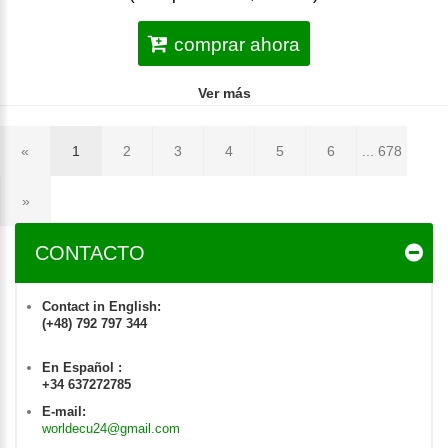
comprar ahora
Ver más
«
1
2
3
4
5
6
... 678
»
CONTACTO
Contact in English:
(+48) 792 797 344
En Español :
+34 637272785
E-mail:
worldecu24@gmail.com