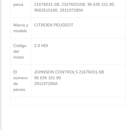
pieza
21676031-5B, 216760315B, 96 635 101 80,
9663510180, 281197280A
Marca y
CITROEN PEUGEOT
modelo
Código
2.0 HDI
del
motor
El
JOHNSON CONTROLS 21676031-5B
número
96 635 101 80
de
281197280A
piezas