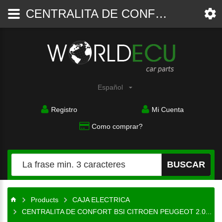
CENTRALITA DE CONFORT BSI CITROEN PEUGEOT 2.0 HDI JOHNSON CONTROLS 21676031-5B, 216760315B, 96 635 101 80, 9663510180, 281197280A - CAJA ELECTRICA - WorldECU
Piezas
del
coche
Español
Registro
Mi Cuenta
Como comprar?
BUSCAR
Products
CAJA ELECTRICA
CENTRALITA DE CONFORT BSI CITROEN PEUGEOT 2.0...