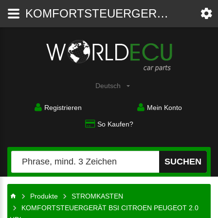
KOMFORTSTEUERGERÄT BSI CITROEN PEUGEOT 2.0 HDI JOHNSON CONTROLS 21676031-5B, 216760315B, 96 635 101 80, 9663510180, 281197280A - STROMKASTEN - WorldECU
Autoteile
Deutsch
Registrieren
Mein Konto
So Kaufen?
SUCHEN
Produkte
STROMKASTEN
KOMFORTSTEUERGERÄT BSI CITROEN PEUGEOT 2.0