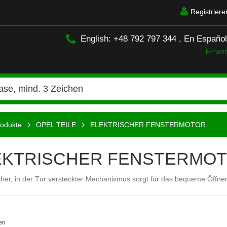
Registriere
English: +48 792 797 344 , En Españo
wor
rodukte
OPEL TEILE
ELEKTRISCHER FENSTERMOTOR
EKTRISCHER FENSTERMO
cher, in der Tür versteckter Mechanismus sorgt für das bequeme Öffne
en