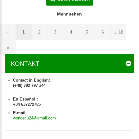
Mehr sehen
«
1
2
3
4
5
6
... 18
»
KONTAKT
Contact in English:
(+48) 792 797 344
En Español :
+34 637272785
E-mail:
worldecu24@gmail.com