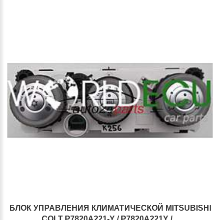
БЛОК УПРАВЛЕНИЯ КЛИМАТИЧЕСКOЙ MITSUBISHI
COLT P7820A221-Y / P7820A221Y /...