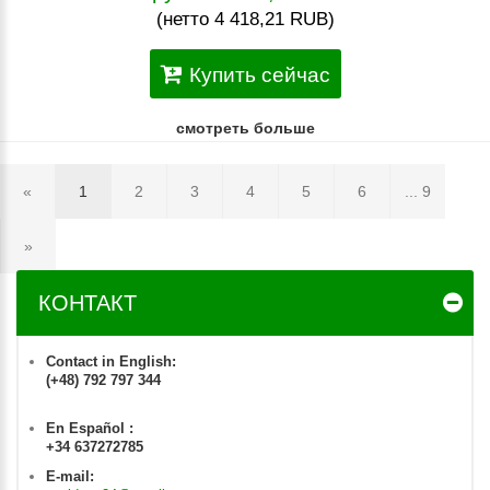
(нетто 4 418,21 RUB)
Купить сейчас
смотреть больше
«
1
2
3
4
5
6
... 9
»
КОНТАКТ
Contact in English:
(+48) 792 797 344
En Español :
+34 637272785
E-mail: