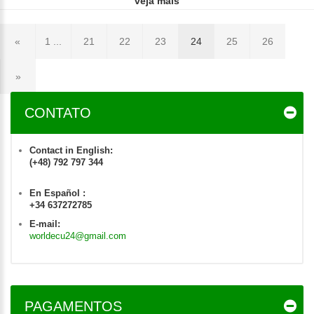
veja mais
«
1 ...
21
22
23
24
25
26
»
CONTATO
Contact in English:
(+48) 792 797 344
En Español :
+34 637272785
E-mail:
worldecu24@gmail.com
PAGAMENTOS