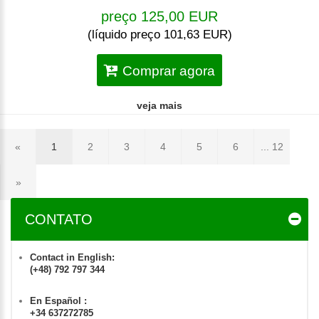
preço 125,00 EUR
(líquido preço 101,63 EUR)
Comprar agora
veja mais
«
1
2
3
4
5
6
... 12
»
CONTATO
Contact in English:
(+48) 792 797 344
En Español :
+34 637272785