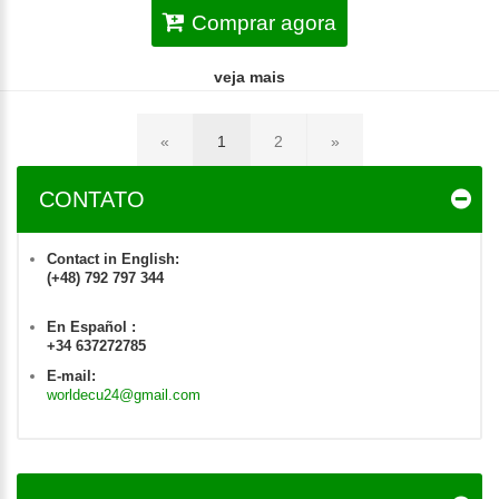
Comprar agora
veja mais
«
1
2
»
CONTATO
Contact in English:
(+48) 792 797 344
En Español :
+34 637272785
E-mail:
worldecu24@gmail.com