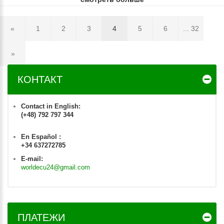
«
1
2
3
4
5
6
... 32
»
КОНТАКТ
Contact in English:
(+48) 792 797 344
En Español :
+34 637272785
E-mail:
worldecu24@gmail.com
ПЛАТЕЖИ