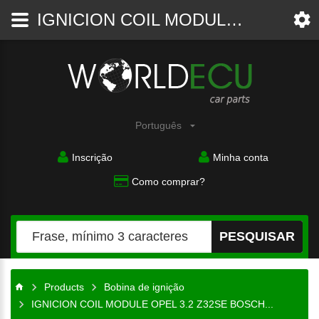
IGNICION COIL MODULE OPEL 3.2 Z32SE BOSCH 0221503026, 0221503473 24445530, 24445531, 24447378, 55354878, 5638603, 5638604 - Bobina de ignição - WorldECU
Auto-
peças
Português
Inscrição
Minha conta
Como comprar?
PESQUISAR
Products
Bobina de ignição
IGNICION COIL MODULE OPEL 3.2 Z32SE BOSCH...