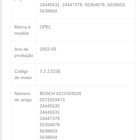
24445531, 24447378, 55354878, 5638603,
5638604
Marca e
OPEL
modelo
Ano de
2002-05
produção
Código
3.2 Z32SE
de motor
Número
BOSCH 0221503026
do artigo
0221503473
24445530
24445531
24447378
55354878
5638603
5638604