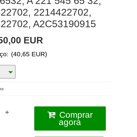
6532, A 221 545 65 32,
22702, 2214422702,
22702, A2C53190915
50,00 EUR
ço:
(40,65 EUR)
es
Comprar
agora