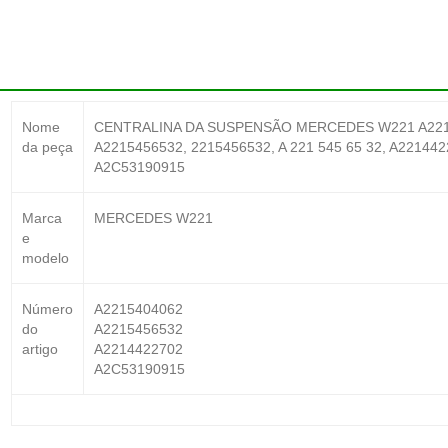
Nome
CENTRALINA DA SUSPENSÃO MERCEDES W221 A221540
da peça
A2215456532, 2215456532, A 221 545 65 32, A22144
A2C53190915
Marca
MERCEDES W221
e
modelo
Número
A2215404062
do
A2215456532
artigo
A2214422702
A2C53190915