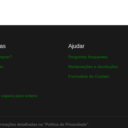
as
Ajudar
mprar?
Perguntas frequentes
to
Reclamações e devoluções
Formulário de Contato
 espera para ordens
ormações detalhadas na "Política de Privacidade".