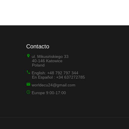
Contacto
ul. Mikusińskiego 33
40-146 Katowice
Poland
English: +48 792 797 344
En Español : +34 637272785
worldecu24@gmail.com
Europe 9:00-17:00