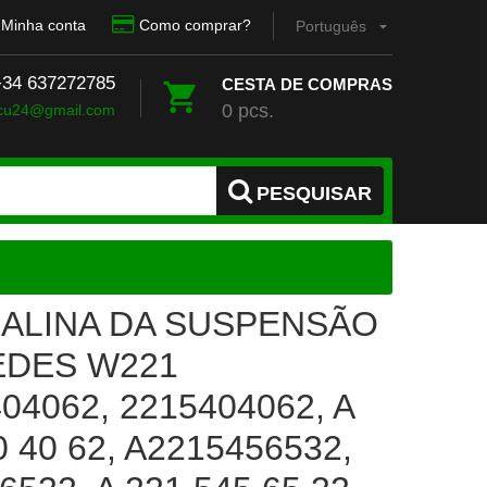
Minha conta
Como comprar?
Português
 +34 637272785
CESTA DE COMPRAS
0 pcs.
cu24@gmail.com
PESQUISAR
ALINA DA SUSPENSÃO
DES W221
04062, 2215404062, A
0 40 62, A2215456532,