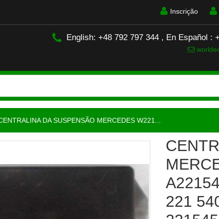
Inscrição
English: +48 792 797 344 , En Español :
worlde
CENTRALINA DA SUSPENSÃO MERCEDES W221...
CENTR
MERCE
A22154
221 54