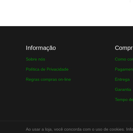
Informação
Compr
Sobre nós
Como co
Política de Privacidade
Pagamen
Regras compras on-line
Entrega
Garantia
Tempo de
Ao usar a loja, você concorda com o uso de cookies. Inf