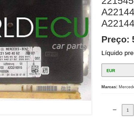
221545
A22144
A22144
Preço:
Líquido pre
EUR
Marcas:
Merced