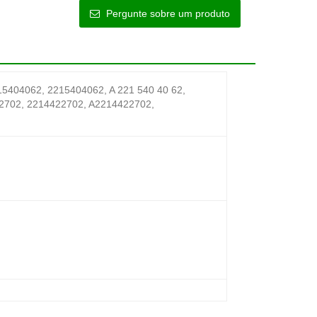
Pergunte sobre um produto
4062, 2215404062, A 221 540 40 62,
22702, 2214422702, A2214422702,