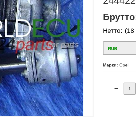
244422
Брутто
Нетто:
(18
RUB
Марки:
Opel