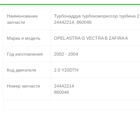
Наименование
Турбонаддув турбокомпрессор турбина 
запчасти
24442214, 860046
Марка и модель
OPEL ASTRA G VECTRA B ZAFIRA A
Год изготовления
2002 - 2004
Код двигателя
2.0 Y20DTH
Номер запчасти
24442214
860046