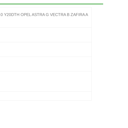
2.0 Y20DTH OPEL ASTRA G VECTRA B ZAFIRA A