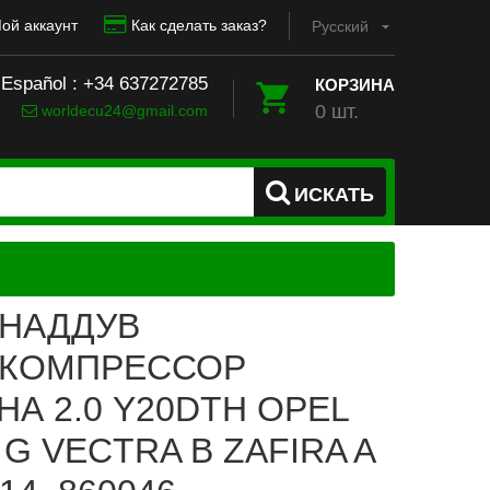
ой аккаунт
Как сделать заказ?
Pусский
 Español : +34 637272785
КОРЗИНА
0 шт.
worldecu24@gmail.com
ИСКАТЬ
НАДДУВ
ОКОМПРЕССОР
НА 2.0 Y20DTH OPEL
G VECTRA B ZAFIRA A