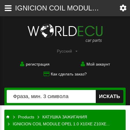
IGNICION COIL MODULE OPEL 1.0 X10XE Z10XE Z10XEP AGILA CORSA 1208306, 1208028, 90532618, 90543059, 93180806 BOSCH 0221503014 0 221 503 014 - КАТУШКА ЗАЖИГАНИЯ - WorldECU
Автомобильн
запчасти
Pусский
регистрация
Мой аккаунт
Как сделать заказ?
ИСКАТЬ
Products
КАТУШКА ЗАЖИГАНИЯ
IGNICION COIL MODULE OPEL 1.0 X10XE Z10XE...