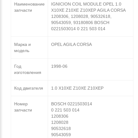
Наименование
IGNICION COIL MODULE OPEL 1.0
запчасти
X10XE Z10XE Z10XEP AGILA CORSA
1208306, 1208028, 90532618,
90543059, 93180806 BOSCH
0221503014 0 221 503 014
Марка и
OPEL AGILA CORSA
модель
Год
1998-06
изготовления
Код двигателя
1.0 X10XE Z10XE Z10XEP
Номер
BOSCH 0221503014
запчасти
0 221 503 014
1208306
1208028
90532618
90543059