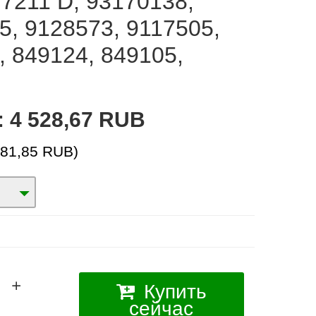
 7211 D, 93170138,
5, 9128573, 9117505,
, 849124, 849105,
:
4 528,67 RUB
681,85 RUB)
Купить
сейчас