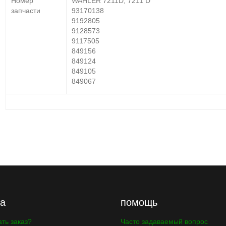
Номер
WAHLER 7211D, 7211 D
запчасти
93170138
9192805
9128573
9117505
849156
849124
849105
849067
ка
помощь
ать заказ?
Часто задаваемый вопрос