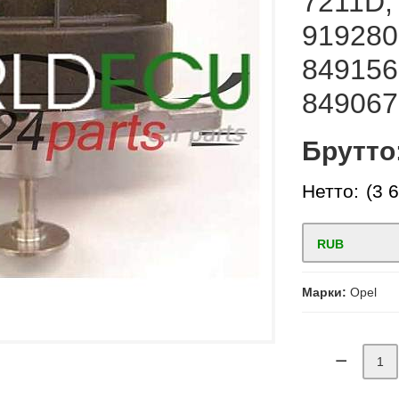
7211D,
919280
849156
849067
Брутто
Нетто:
(3 
RUB
Марки:
Opel