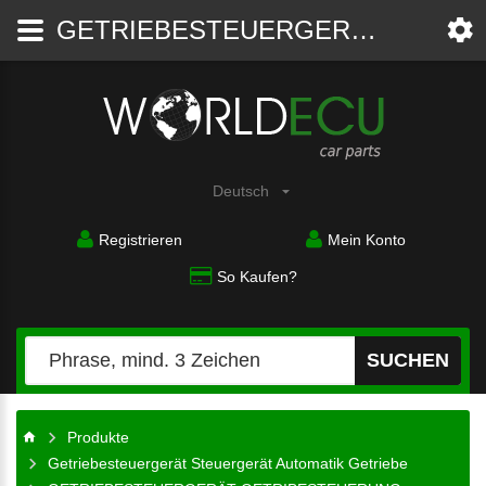
GETRIEBESTEUERGERÄT GETRIBESTEUERUNG VOLKSWAGEN T4 2.5 TD HELLA 5DG 00 6 961-69, 5DG006961-69, 5DG00696169, 098 927 731, 098927731 - Getriebesteuergerät Steuergerät Automatik Getriebe - WorldECU
Autoteile
Deutsch
Registrieren
Mein Konto
So Kaufen?
SUCHEN
Produkte
Getriebesteuergerät Steuergerät Automatik Getriebe