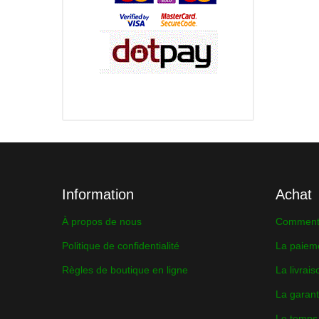
Information
Achat
À propos de nous
Comment 
Politique de confidentialité
La paiem
Règles de boutique en ligne
La livrais
La garant
Le temps