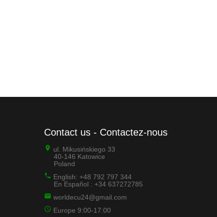
Contact us - Contactez-nous
ul. Mikusińskiego 33
40-146 Katowice
Poland
English: +48 792 797 344
En Español : +34 637272785
worldecu24@gmail.com
Europe 9:00-17:00