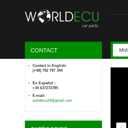
CONTACT
Contact in English:
(+48) 792 797 344
En Español :
+34 637272785
E-mail:
worldecu24@gmail.com