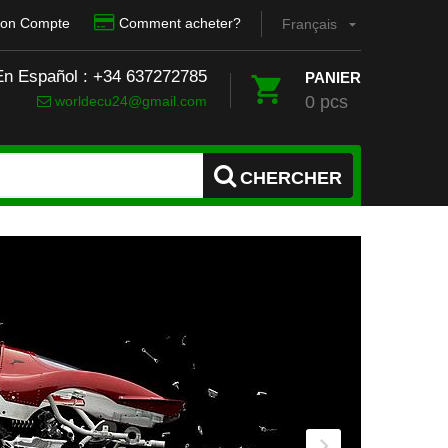
on Compte
Comment acheter?
Français
En Español : +34 637272785
PANIER
0 pcs
worldecu24@gmail.com
CHERCHER