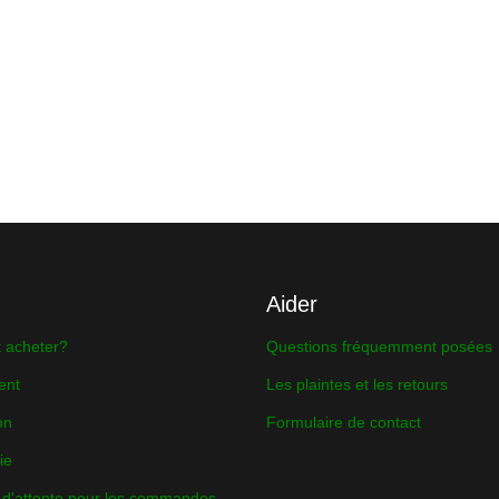
Aider
acheter?
Questions fréquemment posées
ent
Les plaintes et les retours
on
Formulaire de contact
ie
 d'attente pour les commandes