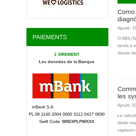
Como 
diagnó
Ajouté:
1
PAIEMENTS
O ABS (Si
tarefa é 
desvie de
1 VIREMENT
Les données
de la Banque
Commen
les s
Ajouté:
0
mBank S.A.
PL 08 1140 2004 0000 3112 0427 0690
Le calcul
Swift Code:
BREXPLPWXXX
dédié res
capteurs 