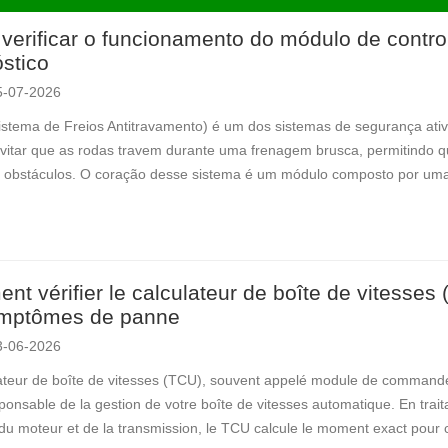
verificar o funcionamento do módulo de contr
stico
5-07-2026
stema de Freios Antitravamento) é um dos sistemas de segurança ativa
evitar que as rodas travem durante uma frenagem brusca, permitindo q
 obstáculos. O coração desse sistema é um módulo composto por uma 
t vérifier le calculateur de boîte de vitesses 
ymptômes de panne
3-06-2026
ateur de boîte de vitesses (TCU), souvent appelé module de commande
ponsable de la gestion de votre boîte de vitesses automatique. En trai
du moteur et de la transmission, le TCU calcule le moment exact pour 