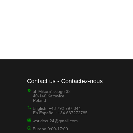
Contact us - Contactez-nous
ul. Mikusińskiego 33
40-146 Katowice
Poland
English: +48 792 797 344
En Español : +34 637272785
worldecu24@gmail.com
Europe 9:00-17:00