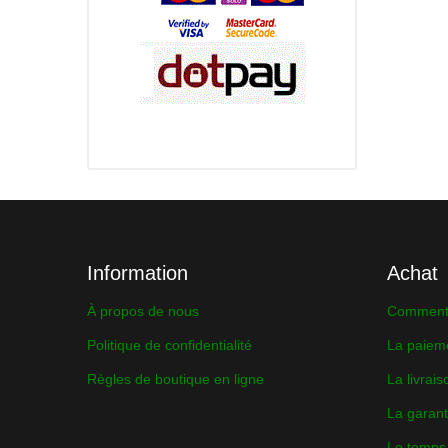
Information
Achat
À propos de nous
Comment 
Politique de confidentialité
La paiem
Règles de boutique en ligne
La livrais
La garant
Le temps