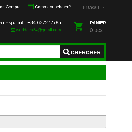
on Compte
Comment acheter?
Français
En Español : +34 637272785
PANIER
0 pcs
worldecu24@gmail.com
CHERCHER