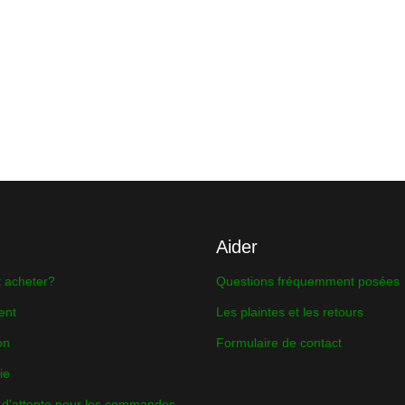
Aider
acheter?
Questions fréquemment posées
ent
Les plaintes et les retours
on
Formulaire de contact
ie
 d'attente pour les commandes