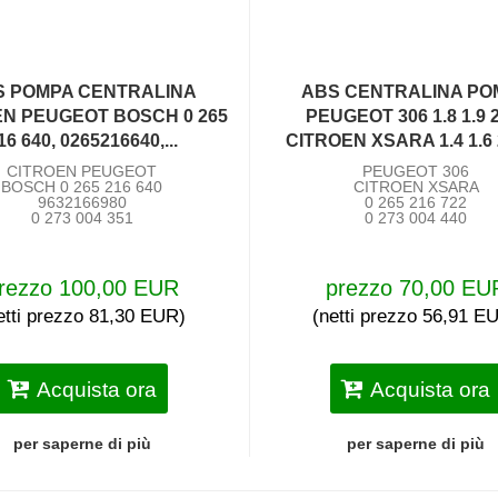
S POMPA CENTRALINA
ABS CENTRALINA PO
EN PEUGEOT BOSCH 0 265
PEUGEOT 306 1.8 1.9 
16 640, 0265216640,...
CITROEN XSARA 1.4 1.6 2
CITROEN PEUGEOT
PEUGEOT 306
BOSCH 0 265 216 640
CITROEN XSARA
9632166980
0 265 216 722
0 273 004 351
0 273 004 440
rezzo 100,00 EUR
prezzo 70,00 EU
etti prezzo 81,30 EUR)
(netti prezzo 56,91 E
Acquista ora
Acquista ora
per saperne di più
per saperne di più