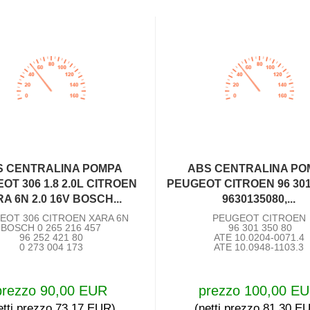
S CENTRALINA POMPA
ABS CENTRALINA PO
OT 306 1.8 2.0L CITROEN
PEUGEOT CITROEN 96 301 
A 6N 2.0 16V BOSCH...
9630135080,...
EOT 306 CITROEN XARA 6N
PEUGEOT CITROEN
BOSCH 0 265 216 457
96 301 350 80
96 252 421 80
ATE 10.0204-0071.4
0 273 004 173
ATE 10.0948-1103.3
prezzo 90,00 EUR
prezzo 100,00 E
etti prezzo 73,17 EUR)
(netti prezzo 81,30 E