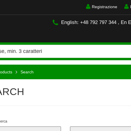
Registrazione
English: +48 792 797 344 , En 
oducts
Search
ARCH
icerca