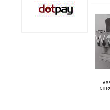
AB
CITR