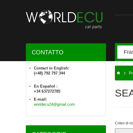
CONTATTO
Contact in English:
Pr
(+48) 792 797 344
En Español :
SE
+34 637272785
E-mail:
worldecu24@gmail.com
Criteri di r