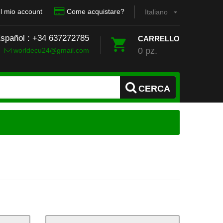
Il mio account
Come acquistare?
Italiano
Español : +34 637272785
CARRELLO
0 pz.
worldecu24@gmail.com
CERCA