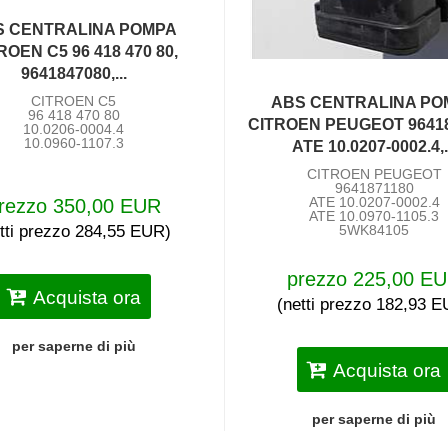
S CENTRALINA POMPA
ROEN C5 96 418 470 80,
9641847080,...
CITROEN C5
ABS CENTRALINA PO
96 418 470 80
CITROEN PEUGEOT 96418
10.0206-0004.4
10.0960-1107.3
ATE 10.0207-0002.4,.
CITROEN PEUGEOT
9641871180
ATE 10.0207-0002.4
rezzo 350,00 EUR
ATE 10.0970-1105.3
tti prezzo 284,55 EUR)
5WK84105
prezzo 225,00 E
Acquista ora
(netti prezzo 182,93 
per saperne di più
Acquista ora
per saperne di più