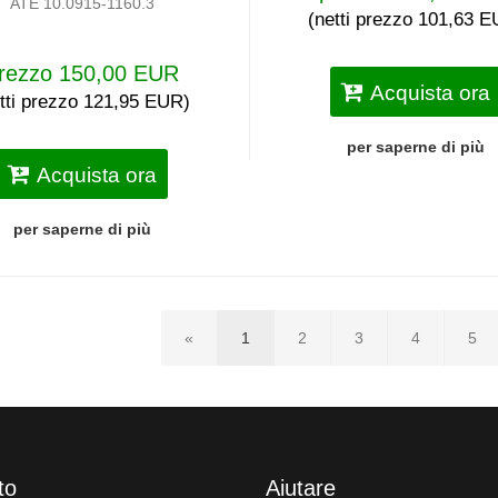
ATE 10.0915-1160.3
(netti prezzo 101,63 
rezzo 150,00 EUR
Acquista ora
tti prezzo 121,95 EUR)
per saperne di più
Acquista ora
per saperne di più
«
1
2
3
4
5
to
Aiutare