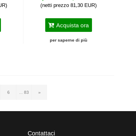
EUR)
(netti prezzo 81,30 EUR)
Acquista ora
per saperne di più
6
... 83
»
Contattaci