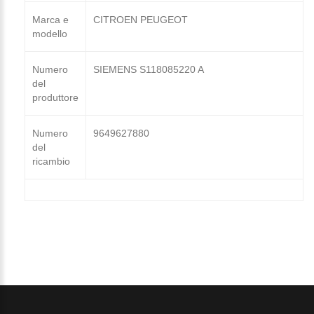
Marca e
CITROEN PEUGEOT
modello
Numero
SIEMENS S118085220 A
del
produttore
Numero
9649627880
del
ricambio