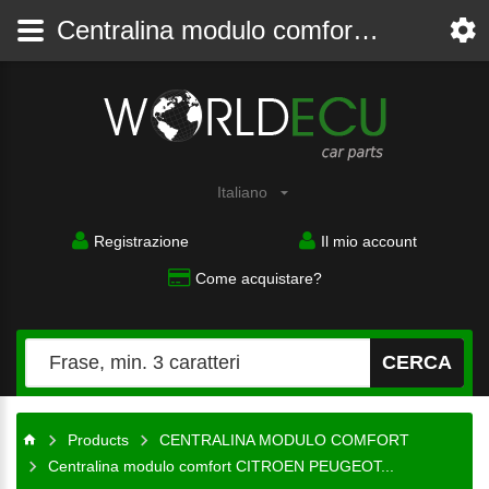
Centralina modulo comfort CITROEN PEUGEOT SIEMENS S118085220A, 9649627880, BSI E02-00 MG - CENTRALINA MODULO COMFORT - WorldECU
Ricambi
auto
Italiano
Registrazione
Il mio account
Come acquistare?
CERCA
Products
CENTRALINA MODULO COMFORT
Centralina modulo comfort CITROEN PEUGEOT...