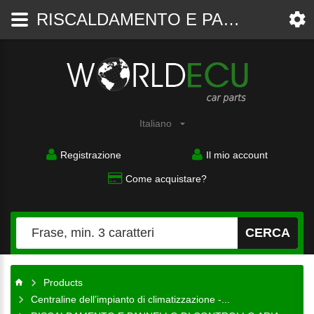
RISCALDAMENTO E PANNELLO DI CONTROLLO ARIA CONDIZIONATA INTERRUTTORE CLIMATRONIC SAAB 9-5 YS3E SAAB 9-5 KOMBI YS3E 50-46-206, 5046206 - Centraline dell’impianto di climatizzazione - ventilazione - WorldECU
Ricambi
auto
Italiano
Registrazione
Il mio account
Come acquistare?
CERCA
Products
Centraline dell’impianto di climatizzazione -...