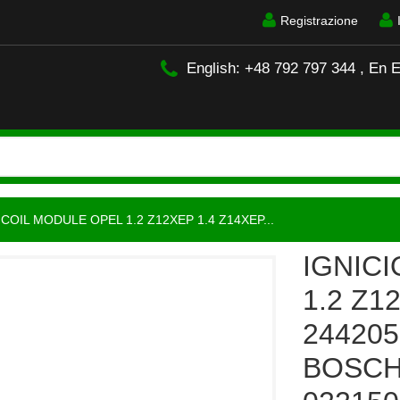
Registrazione
English: +48 792 797 344 , En 
 COIL MODULE OPEL 1.2 Z12XEP 1.4 Z14XEP...
IGNIC
1.2 Z1
244205
BOSCH 