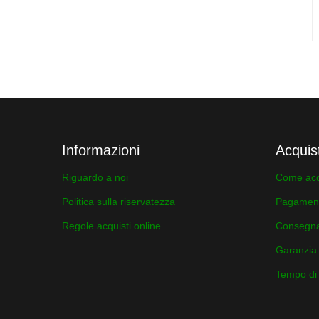
Informazioni
Acquis
Riguardo a noi
Come acq
Politica sulla riservatezza
Pagamen
Regole acquisti online
Consegn
Garanzia
Tempo di a