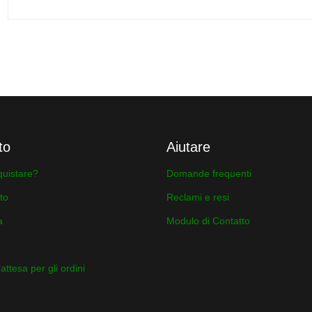
to
Aiutare
uistare?
Domande frequenti
to
Reclami e resi
a
Modulo di Contatto
ttesa per gli ordini