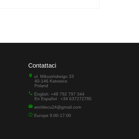
Contattaci
ul. Mikusińskeigo 33
40-146 Katowice
Poland
English: +48 792 797 344
En Español : +34 637272785
worldecu24@gmail.com
Europe 9:00-17:00