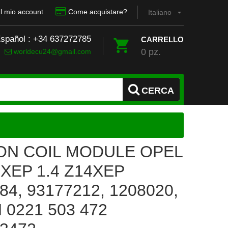
Il mio account
Come acquistare?
Italiano
Español : +34 637272785
CARRELLO
0 pz.
worldecu24@gmail.com
CERCA
ION COIL MODULE OPEL
2XEP 1.4 Z14XEP
84, 93177212, 1208020,
0221 503 472