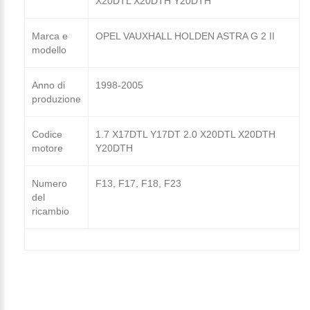
X20DTL X20DTH Y20DTH
Marca e
OPEL VAUXHALL HOLDEN ASTRA G 2 II
modello
Anno di
1998-2005
produzione
Codice
1.7 X17DTL Y17DT 2.0 X20DTL X20DTH
motore
Y20DTH
Numero
F13, F17, F18, F23
del
ricambio