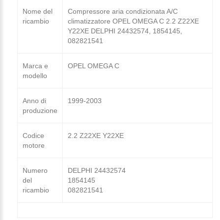
Nome del
Compressore aria condizionata A/C
ricambio
climatizzatore OPEL OMEGA C 2.2 Z22XE
Y22XE DELPHI 24432574, 1854145,
082821541
Marca e
OPEL OMEGA C
modello
Anno di
1999-2003
produzione
Codice
2.2 Z22XE Y22XE
motore
Numero
DELPHI 24432574
del
1854145
ricambio
082821541