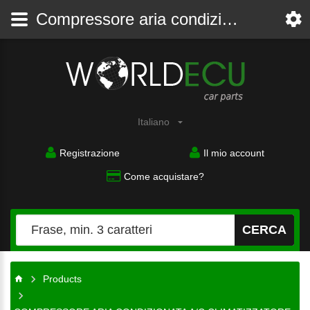
Compressore aria condizionata A/C climatizzatore OPEL OMEGA C 2.2 Z22XE Y22XE DELPHI 24432574, 1854145, 082821541 - COMPRESSORE ARIA CONDIZIONATA A/C CLIMATIZZATORE - WorldECU
Ricambi
auto
Italiano
Registrazione
Il mio account
Come acquistare?
CERCA
Products