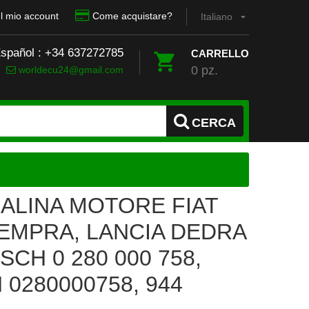
Il mio account
Come acquistare?
Italiano
Español : +34 637272785
CARRELLO
0 pz.
worldecu24@gmail.com
CERCA
ALINA MOTORE FIAT
TEMPRA, LANCIA DEDRA
OSCH 0 280 000 758,
0280000758, 944