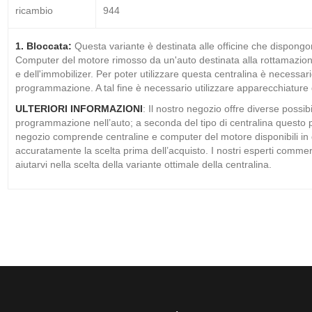
ricambio
944
1. Bloccata:
Questa variante è destinata alle officine che dispongo
Computer del motore rimosso da un'auto destinata alla rottamazione
e dell'immobilizer. Per poter utilizzare questa centralina è necessar
programmazione. A tal fine è necessario utilizzare apparecchiature d
ULTERIORI INFORMAZIONI
: Il nostro negozio offre diverse possib
programmazione nell’auto; a seconda del tipo di centralina questo p
negozio comprende centraline e computer del motore disponibili in d
accuratamente la scelta prima dell’acquisto. I nostri esperti commer
aiutarvi nella scelta della variante ottimale della centralina.