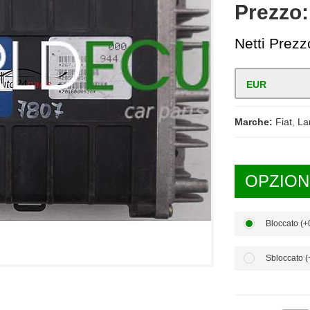
Prezzo
Netti Prezz
EUR
Marche:
Fiat
,
La
OPZIONI
Bloccato (
Sbloccato 