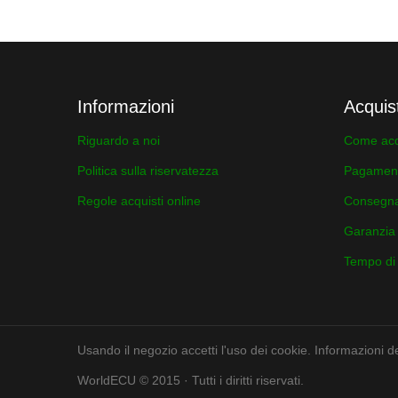
Informazioni
Acquis
Riguardo a noi
Come acq
Politica sulla riservatezza
Pagamen
Regole acquisti online
Consegn
Garanzia
Tempo di a
Usando il negozio accetti l'uso dei cookie. Informazioni det
WorldECU © 2015 · Tutti i diritti riservati.