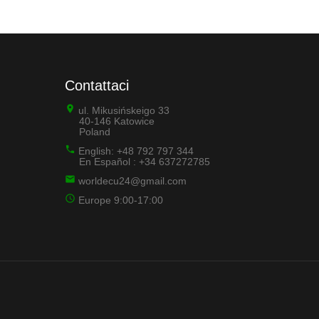
Contattaci
ul. Mikusińskeigo 33
40-146 Katowice
Poland
English: +48 792 797 344
En Español : +34 637272785
worldecu24@gmail.com
Europe 9:00-17:00