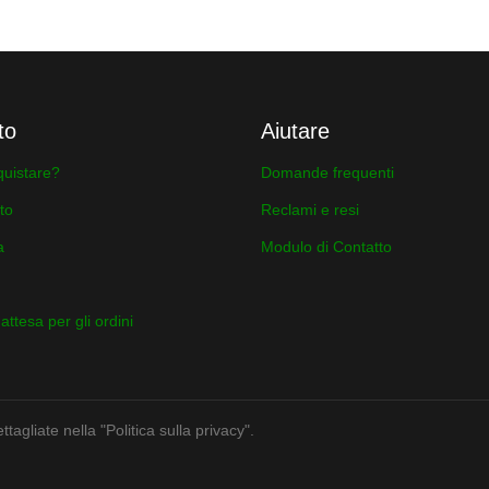
to
Aiutare
uistare?
Domande frequenti
to
Reclami e resi
a
Modulo di Contatto
ttesa per gli ordini
tagliate nella "Politica sulla privacy".