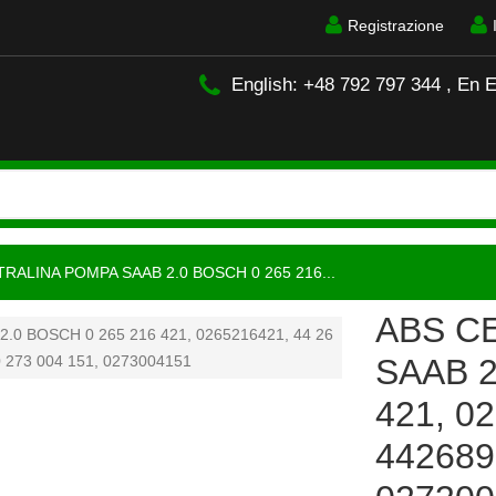
Registrazione
English: +48 792 797 344 , En 
RALINA POMPA SAAB 2.0 BOSCH 0 265 216...
ABS C
SAAB 2
421, 0
442689