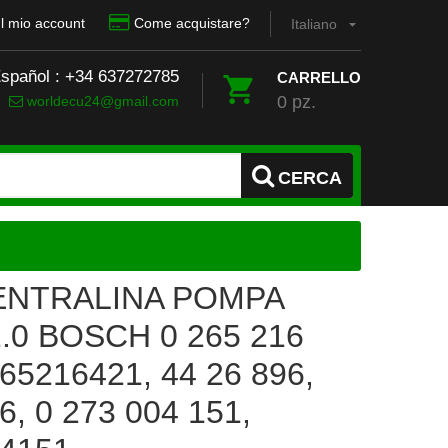
Il mio account
Come acquistare?
Italiano
Español : +34 637272785
CARRELLO
0 pz.
worldecu24@gmail.com
CERCA
ENTRALINA POMPA
.0 BOSCH 0 265 216
265216421, 44 26 896,
6, 0 273 004 151,