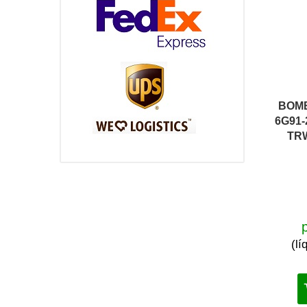
BOMB
6G91-
TRW
(l