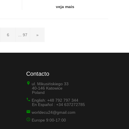
veja mais
6
... 97
»
Contacto
ul. Mikusińskiego 33
40-146 Katowice
Poland
English: +48 792 797 344
En Español : +34 637272785
worldecu24@gmail.com
Europe 9:00-17:00