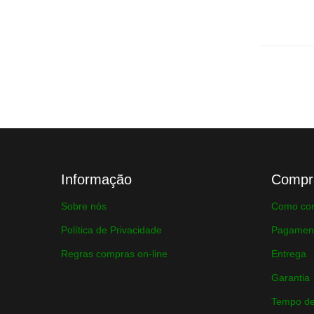
Informação
Compr
Sobre nós
Como co
Política de Privacidade
Pagamen
Regras compras on-line
Entrega
Garantia
Tempo de