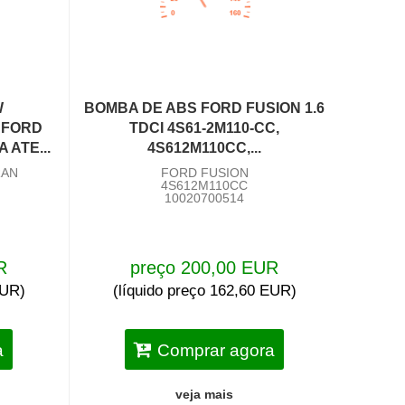
W
BOMBA DE ABS FORD FUSION 1.6
 FORD
TDCI 4S61-2M110-CC,
ATE...
4S612M110CC,...
RAN
FORD FUSION
4S612M110CC
10020700514
R
preço 200,00 EUR
EUR)
(líquido preço 162,60 EUR)
a
Comprar agora
veja mais