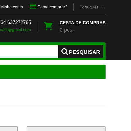
Minha conta
Como comprar?
Português
 +34 637272785
CESTA DE COMPRAS
0 pcs.
cu24@gmail.com
PESQUISAR