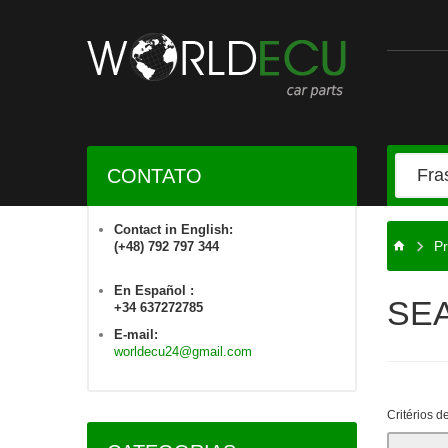
CONTATO
Contact in English:
Pr
(+48) 792 797 344
En Español :
SE
+34 637272785
E-mail:
worldecu24@gmail.com
Critérios d