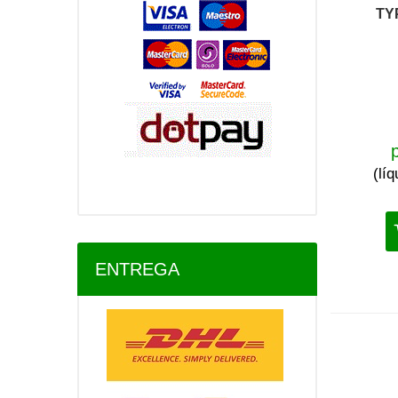
TY
(lí
ENTREGA