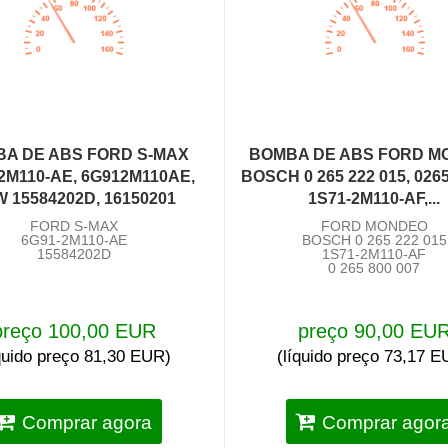
A DE ABS FORD S-MAX
BOMBA DE ABS FORD M
2M110-AE, 6G912M110AE,
BOSCH 0 265 222 015, 026
 15584202D, 16150201
1S71-2M110-AF,...
FORD S-MAX
FORD MONDEO
6G91-2M110-AE
BOSCH 0 265 222 015
15584202D
1S71-2M110-AF
0 265 800 007
preço 100,00 EUR
preço 90,00 EU
íquido preço 81,30 EUR)
(líquido preço 73,17 
Comprar agora
Comprar agor