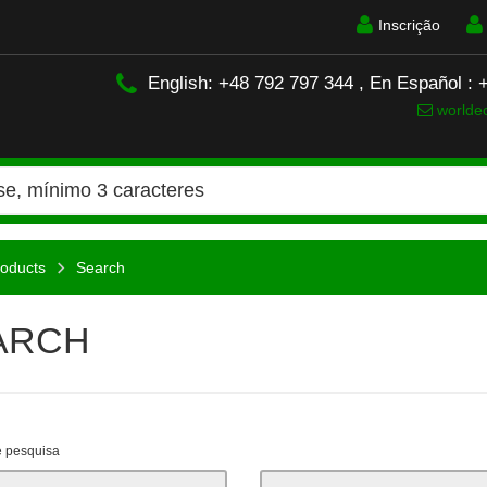
Inscrição
English: +48 792 797 344 , En Español :
worlde
oducts
Search
ARCH
e pesquisa