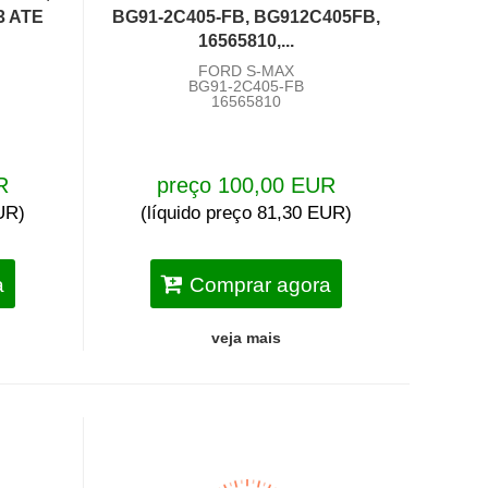
3 ATE
BG91-2C405-FB, BG912C405FB,
16565810,...
FORD S-MAX
BG91-2C405-FB
16565810
R
preço 100,00 EUR
EUR)
(líquido preço 81,30 EUR)
a
Comprar agora
veja mais