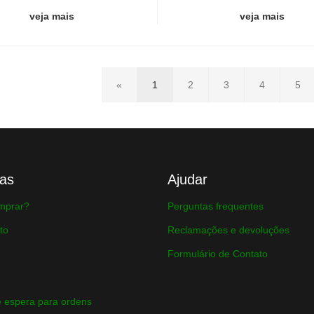
veja mais
veja mais
«
1
2
3
4
5
as
Ajudar
mprar?
Perguntas frequentes
to
Reclamações e devoluções
Formulário de Contato
 espera para ordens