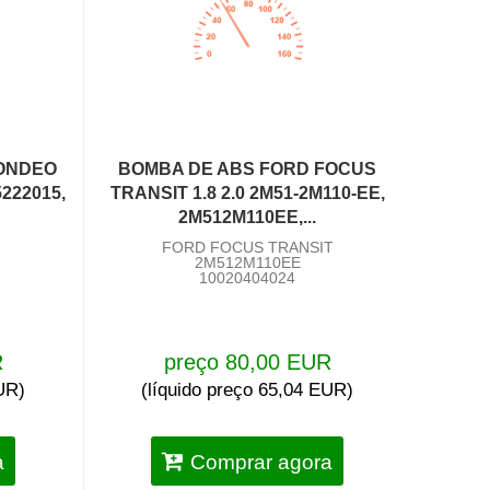
ONDEO
BOMBA DE ABS FORD FOCUS
5222015,
TRANSIT 1.8 2.0 2M51-2M110-EE,
2M512M110EE,...
FORD FOCUS TRANSIT
2M512M110EE
10020404024
R
preço 80,00 EUR
EUR)
(líquido preço 65,04 EUR)
a
Comprar agora