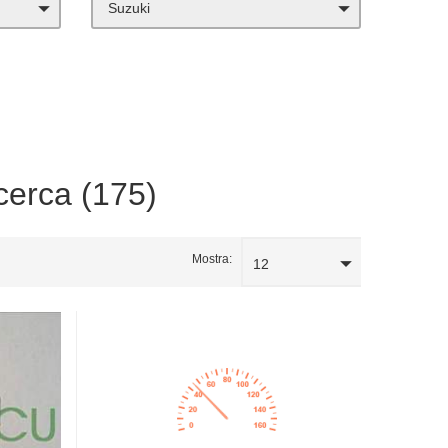
Suzuki
icerca (175)
Mostra:
12