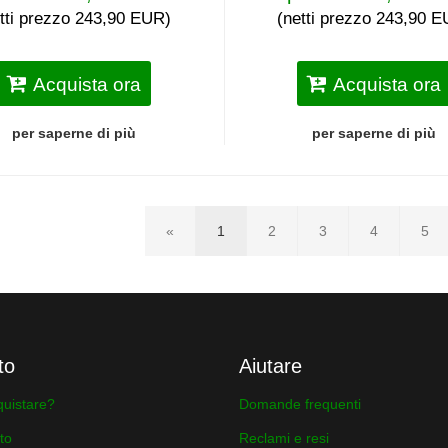
tti prezzo 243,90 EUR)
(netti prezzo 243,90 
Acquista ora
Acquista ora
per saperne di più
per saperne di più
«
1
2
3
4
5
to
Aiutare
uistare?
Domande frequenti
to
Reclami e resi