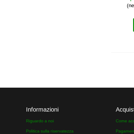
(ne
Informazioni
Acquis
Riguardo a noi
Come acq
Politica sulla riservatezza
Pagamen