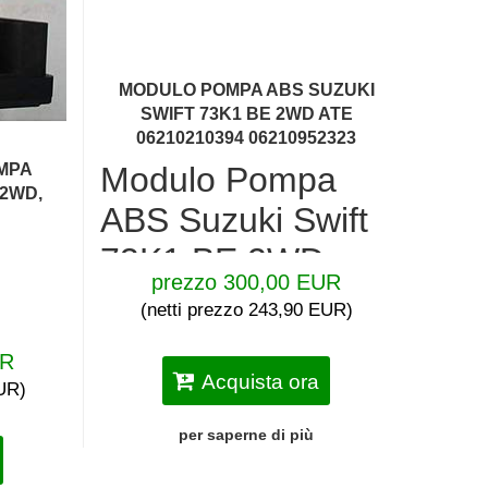
MODULO POMPA ABS SUZUKI
SWIFT 73K1 BE 2WD ATE
06210210394 06210952323
Modulo Pompa
MPA
 2WD,
ABS Suzuki Swift
73K1 BE 2WD
prezzo 300,00 EUR
ATE 06210210394
(netti prezzo 243,90 EUR)
06210952323
UR
Acquista ora
EUR)
Modulo pompa ABS per Suzuki Swift
Modello / Versione:
73K1 BE 2WD
Unità idraulica ATE:
06.2102-1039.4
/
per saperne di più
06210210394
Centralina ABS ATE:
06.2109-5232.3
/
06210952323