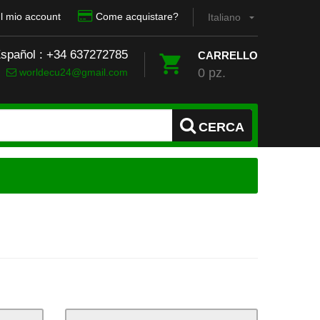
Il mio account
Come acquistare?
Italiano
Español : +34 637272785
CARRELLO
0 pz.
worldecu24@gmail.com
CERCA