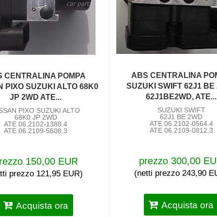
ABS CENTRALINA PO
S CENTRALINA POMPA
SUZUKI SWIFT 62J1 BE
N PIXO SUZUKI ALTO 68K0
62J1BE2WD, ATE...
JP 2WD ATE...
SUZUKI SWIFT
SSAN PIXO SUZUKI ALTO
62J1 BE 2WD
68K0 JP 2WD
ATE 06.2102-0564.4
ATE 06.2102-1388.4
ATE 06.2109-0812.3
ATE 06.2109-5608.3
prezzo 300,00 E
rezzo 150,00 EUR
(netti prezzo 243,90 
tti prezzo 121,95 EUR)
Acquista ora
Acquista ora