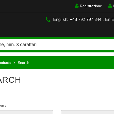
Registrazione
English: +48 792 797 344 , En 
oducts
Search
ARCH
icerca