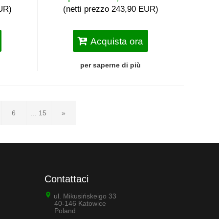
EUR)
(netti prezzo 243,90 EUR)
Acquista ora
per saperne di più
6
... 15
»
Contattaci
ul. Mikusińskeigo 33
40-146 Katowice
Poland