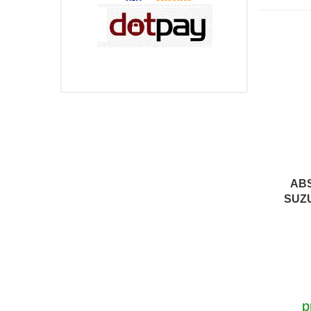
AB
SUZU
p