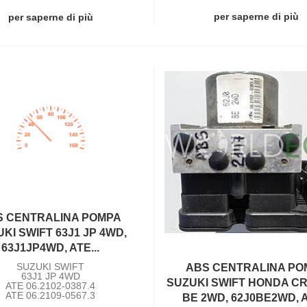
per saperne di più
per saperne di più
S CENTRALINA POMPA
KI SWIFT 63J1 JP 4WD,
63J1JP4WD, ATE...
SUZUKI SWIFT
ABS CENTRALINA PO
63J1 JP 4WD
SUZUKI SWIFT HONDA CR
ATE 06.2102-0387.4
ATE 06.2109-0567.3
BE 2WD, 62J0BE2WD, A