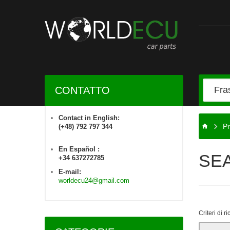
CONTATTO
Contact in English:
Pr
(+48) 792 797 344
En Español :
SE
+34 637272785
E-mail:
worldecu24@gmail.com
Criteri di r