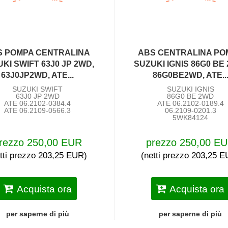
S POMPA CENTRALINA
ABS CENTRALINA PO
KI SWIFT 63J0 JP 2WD,
SUZUKI IGNIS 86G0 BE
63J0JP2WD, ATE...
86G0BE2WD, ATE..
SUZUKI SWIFT
SUZUKI IGNIS
63J0 JP 2WD
86G0 BE 2WD
ATE 06.2102-0384.4
ATE 06.2102-0189.4
ATE 06.2109-0566.3
06.2109-0201.3
5WK84124
rezzo 250,00 EUR
prezzo 250,00 E
tti prezzo 203,25 EUR)
(netti prezzo 203,25 
Acquista ora
Acquista ora
per saperne di più
per saperne di più