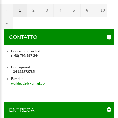
«
1
2
3
4
5
6
... 10
»
CONTATTO
Contact in English:
(+48) 792 797 344
En Español :
+34 637272785
E-mail:
worldecu24@gmail.com
ENTREGA