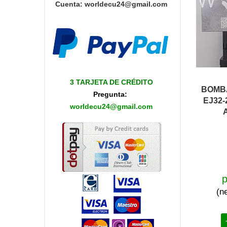
Cuenta
:
worldecu24@gmail.com
3 TARJETA DE CRÉDITO
BOMB
Pregunta:
EJ32-
worldecu24@gmail.com
A
p
(n