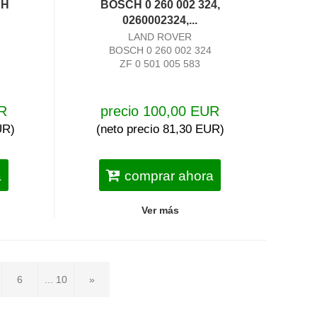
CH
BOSCH 0 260 002 324,
0260002324,...
LAND ROVER
BOSCH 0 260 002 324
ZF 0 501 005 583
UR
precio 100,00 EUR
UR)
(neto precio 81,30 EUR)
a
comprar ahora
Ver más
6
... 10
»