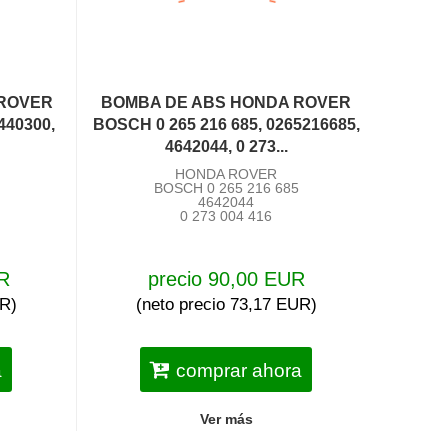
 ROVER
BOMBA DE ABS HONDA ROVER
0440300,
BOSCH 0 265 216 685, 0265216685,
4642044, 0 273...
HONDA ROVER
BOSCH 0 265 216 685
4642044
0 273 004 416
UR
precio 90,00 EUR
UR)
(neto precio 73,17 EUR)
a
comprar ahora
Ver más