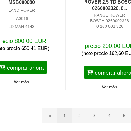
ROVER 2.5 TD BOS
MSB000080
0260002326, 0...
LAND ROVER
RANGE ROWER
A0016
BOSCH 0260002326
0 260 002 326
LD MAN 4143
1831 MSB000080
recio 800,00 EUR
precio 200,00 E
eto precio 650,41 EUR)
(neto precio 162,60 E
comprar ahora
comprar ahor
Ver más
Ver más
«
1
2
3
4
5