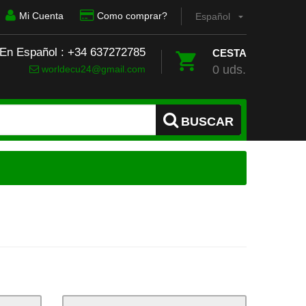
Mi Cuenta
Como comprar?
Español
 En Español : +34 637272785
CESTA
0 uds.
worldecu24@gmail.com
BUSCAR