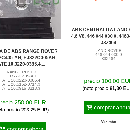
ABS CENTRALITA LAND
4.6 V8, 446 044 030 0, 446
332464
LAND ROVER
A DE ABS RANGE ROVER
446 044 030 0
2C405-AH, EJ322C405AH,
332464
TE 10.0220-0385.4,...
RANGE ROVER
EJ32-2C405-AH
ATE 10.0220-0385.4
precio 100,00 E
ATE 28.5152-9714.3
(neto precio 81,30 E
ATE 10.0915-3213.3
recio 250,00 EUR
comprar ahor
eto precio 203,25 EUR)
Ver más
comprar ahora