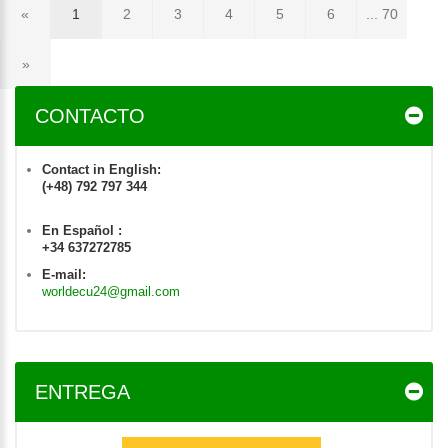
«
1
2
3
4
5
6
... 70
»
CONTACTO
Contact in English:
(+48) 792 797 344
En Español :
+34 637272785
E-mail:
worldecu24@gmail.com
ENTREGA